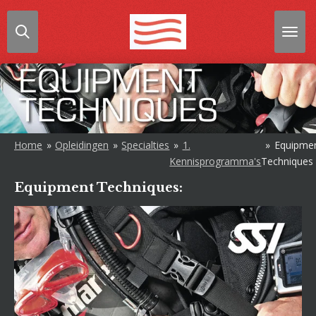
Ga
direct
naar
de
hoofdinhoud
Home
»
Opleidingen
»
Specialties
»
1.
»
Equipme
Kennisprogramma's
Techniques
Equipment Techniques: